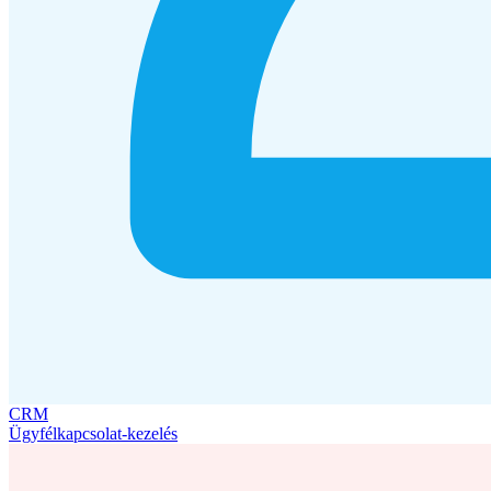
CRM
Ügyfélkapcsolat-kezelés