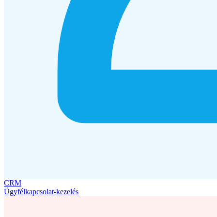
CRM
Ügyfélkapcsolat-kezelés