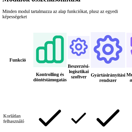
Minden modul tartalmazza az alap funkciókat, plusz az egyedi
képességeket
Funkció
Beszerzési-
logisztikai
Kontrolling és
Mu
Gyártásirányítási
szoftver
döntéstámogatás
a
rendszer
Korlátlan
felhasználó