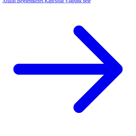
Árazás
Bejelentkezés
Kapcsolat
Vágjunk bele