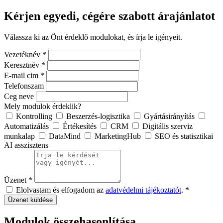
Kérjen egyedi, cégére szabott árajánlatot
Válassza ki az Önt érdeklő modulokat, és írja le igényeit.
Vezetéknév *
Keresztnév *
E-mail cim *
Telefonszam
Ceg neve
Mely modulok érdeklik?
Kontrolling
Beszerzés-logisztika
Gyártásirányítás
Automatizálás
Értékesítés
CRM
Digitális szerviz
munkalap
DataMind
MarketingHub
SEO és statisztikai
AI asszisztens
Üzenet *
Elolvastam és elfogadom az
adatvédelmi tájékoztatót
. *
Üzenet küldése
Modulok összehasonlítása