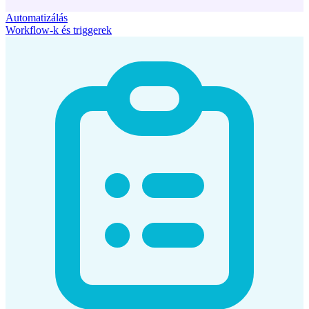
Automatizálás
Workflow-k és triggerek