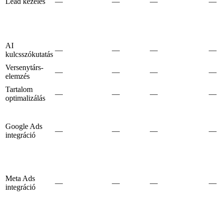
Lead kezelés
—
—
—
—
AI
—
—
—
—
kulcsszókutatás
Versenytárs-
—
—
—
—
elemzés
Tartalom
—
—
—
—
optimalizálás
Google Ads
—
—
—
—
integráció
Meta Ads
—
—
—
—
integráció