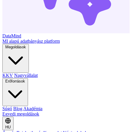
DataMind
MI alapú adatbányász platform
Megoldások
KKV
Nagyvállalat
Erőforrások
Súgó
Blog
Akadémia
Egyedi megoldások
HU