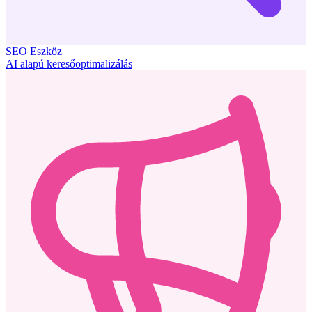
SEO Eszköz
AI alapú keresőoptimalizálás