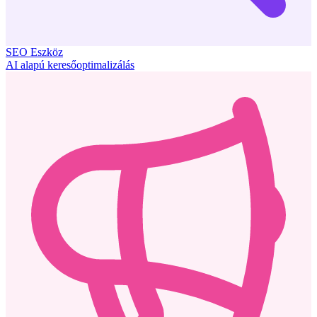
SEO Eszköz
AI alapú keresőoptimalizálás