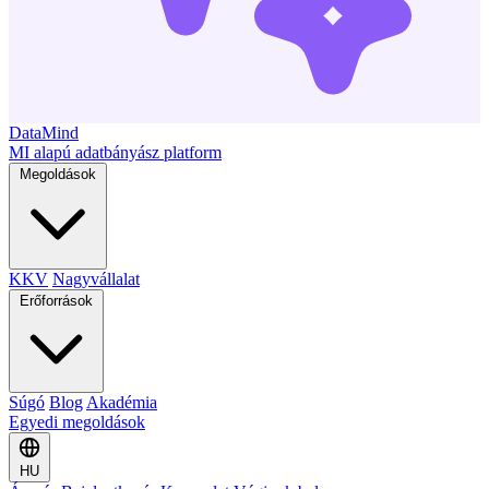
DataMind
MI alapú adatbányász platform
Megoldások
KKV
Nagyvállalat
Erőforrások
Súgó
Blog
Akadémia
Egyedi megoldások
HU