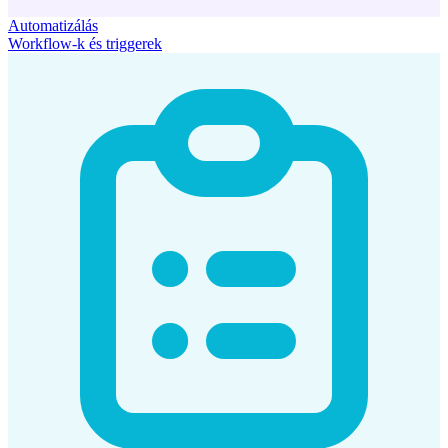
Automatizálás
Workflow-k és triggerek