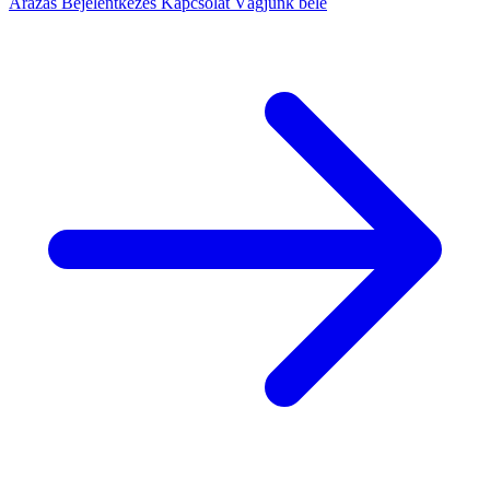
Árazás
Bejelentkezés
Kapcsolat
Vágjunk bele