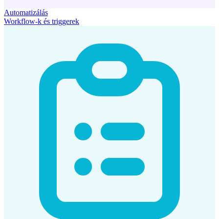
Automatizálás
Workflow-k és triggerek