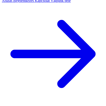
Árazás
Bejelentkezés
Kapcsolat
Vágjunk bele