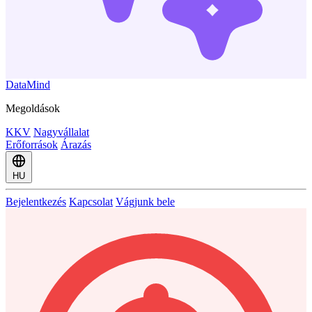
DataMind
Megoldások
KKV
Nagyvállalat
Erőforrások
Árazás
HU
Bejelentkezés
Kapcsolat
Vágjunk bele