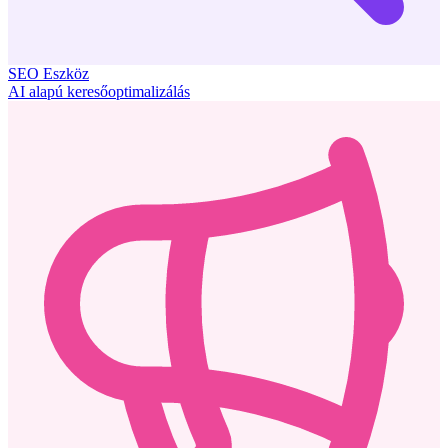
SEO Eszköz
AI alapú keresőoptimalizálás