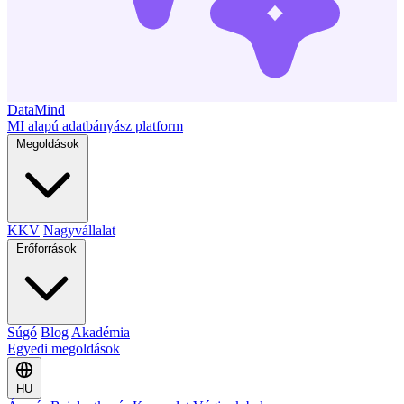
DataMind
MI alapú adatbányász platform
Megoldások
KKV
Nagyvállalat
Erőforrások
Súgó
Blog
Akadémia
Egyedi megoldások
HU