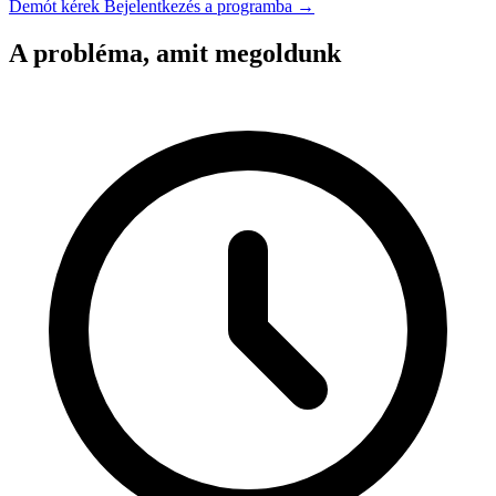
Demót kérek
Bejelentkezés a programba →
A probléma, amit megoldunk