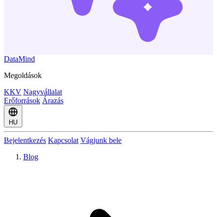
DataMind
Megoldások
KKV
Nagyvállalat
Erőforrások
Árazás
HU
Bejelentkezés
Kapcsolat
Vágjunk bele
Blog