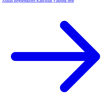
Árazás
Bejelentkezés
Kapcsolat
Vágjunk bele