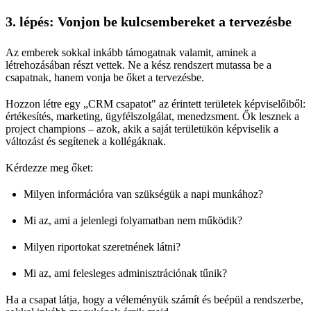
3. lépés: Vonjon be kulcsembereket a tervezésbe
Az emberek sokkal inkább támogatnak valamit, aminek a
létrehozásában részt vettek. Ne a kész rendszert mutassa be a
csapatnak, hanem vonja be őket a tervezésbe.
Hozzon létre egy „CRM csapatot" az érintett területek képviselőiből:
értékesítés, marketing, ügyfélszolgálat, menedzsment. Ők lesznek a
project champions – azok, akik a saját területükön képviselik a
változást és segítenek a kollégáknak.
Kérdezze meg őket:
Milyen információra van szükségük a napi munkához?
Mi az, ami a jelenlegi folyamatban nem működik?
Milyen riportokat szeretnének látni?
Mi az, ami felesleges adminisztrációnak tűnik?
Ha a csapat látja, hogy a véleményük számít és beépül a rendszerbe,