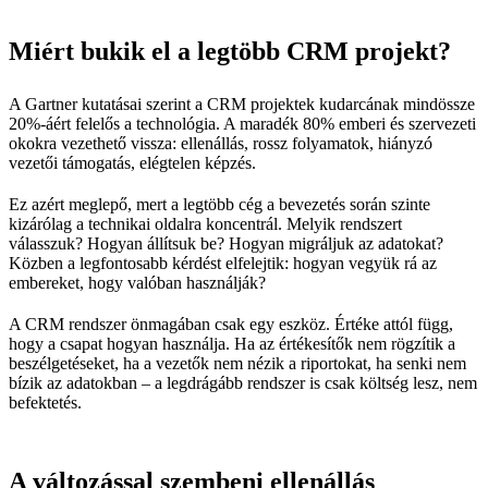
Miért bukik el a legtöbb CRM projekt?
A Gartner kutatásai szerint a CRM projektek kudarcának mindössze
20%-áért felelős a technológia. A maradék 80% emberi és szervezeti
okokra vezethető vissza: ellenállás, rossz folyamatok, hiányzó
vezetői támogatás, elégtelen képzés.
Ez azért meglepő, mert a legtöbb cég a bevezetés során szinte
kizárólag a technikai oldalra koncentrál. Melyik rendszert
válasszuk? Hogyan állítsuk be? Hogyan migráljuk az adatokat?
Közben a legfontosabb kérdést elfelejtik: hogyan vegyük rá az
embereket, hogy valóban használják?
A CRM rendszer önmagában csak egy eszköz. Értéke attól függ,
hogy a csapat hogyan használja. Ha az értékesítők nem rögzítik a
beszélgetéseket, ha a vezetők nem nézik a riportokat, ha senki nem
bízik az adatokban – a legdrágább rendszer is csak költség lesz, nem
befektetés.
A változással szembeni ellenállás