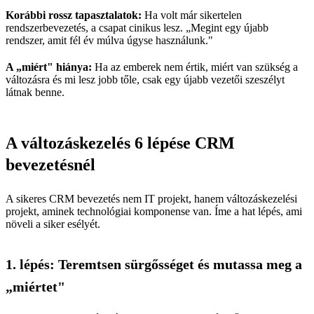
Korábbi rossz tapasztalatok:
Ha volt már sikertelen
rendszerbevezetés, a csapat cinikus lesz. „Megint egy újabb
rendszer, amit fél év múlva úgyse használunk."
A „miért" hiánya:
Ha az emberek nem értik, miért van szükség a
változásra és mi lesz jobb tőle, csak egy újabb vezetői szeszélyt
látnak benne.
A változáskezelés 6 lépése CRM
bevezetésnél
A sikeres CRM bevezetés nem IT projekt, hanem változáskezelési
projekt, aminek technológiai komponense van. Íme a hat lépés, ami
növeli a siker esélyét.
1. lépés: Teremtsen sürgősséget és mutassa meg a
„miértet"