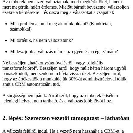
Az emberek nem azért változtatnak, mert megkérik őket, hanem
mert megértik, miért érdemes. Mielőtt bármit bevezetne, válaszoljon
ezekre a kérdésekre – és ossza meg a válaszokat a csapattal:
Mi a probléma, amit meg akarunk oldani? (Konkrétan,
számokkal)
Mi történik, ha nem változtatunk?
Mi lesz jobb a változás után – az egyén és a cég számára?
Ne beszéljen „hatékonyságnövelésről" vagy „digitális
transzformációról". Beszéljen arról, hogy múlt héten három ügyfél
panaszkodott, mert senki nem hívta vissza őket. Beszéljen arról,
hogy az értékesítők a munkaidejük 30%-át adminisztrációval töltik,
amit a CRM automatizálni tud.
A sürgősség nem pánik. Arról szól, hogy az emberek értsék: a
jelenlegi helyzet nem tartható, és a változás jobb jövőt hoz.
2. lépés: Szerezzen vezetői támogatást – láthatóan
A változás felülről indul. Ha a vezető nem használja a CRM-et, a