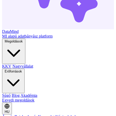
DataMind
MI alapú adatbányász platform
Megoldások
KKV
Nagyvállalat
Erőforrások
Súgó
Blog
Akadémia
Egyedi megoldások
HU