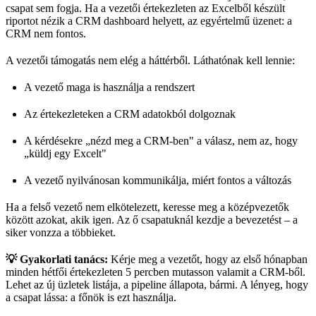
csapat sem fogja. Ha a vezetői értekezleten az Excelből készült
riportot nézik a CRM dashboard helyett, az egyértelmű üzenet: a
CRM nem fontos.
A vezetői támogatás nem elég a háttérből. Láthatónak kell lennie:
A vezető maga is használja a rendszert
Az értekezleteken a CRM adatokból dolgoznak
A kérdésekre „nézd meg a CRM-ben" a válasz, nem az, hogy
„küldj egy Excelt"
A vezető nyilvánosan kommunikálja, miért fontos a változás
Ha a felső vezető nem elkötelezett, keresse meg a középvezetők
között azokat, akik igen. Az ő csapatuknál kezdje a bevezetést – a
siker vonzza a többieket.
💡 Gyakorlati tanács:
Kérje meg a vezetőt, hogy az első hónapban
minden hétfői értekezleten 5 percben mutasson valamit a CRM-ből.
Lehet az új üzletek listája, a pipeline állapota, bármi. A lényeg, hogy
a csapat lássa: a főnök is ezt használja.