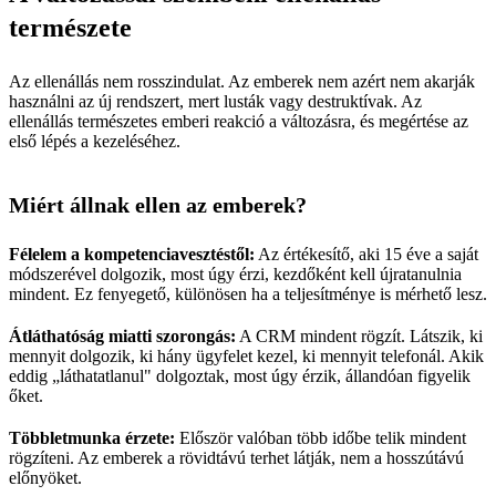
természete
Az ellenállás nem rosszindulat. Az emberek nem azért nem akarják
használni az új rendszert, mert lusták vagy destruktívak. Az
ellenállás természetes emberi reakció a változásra, és megértése az
első lépés a kezeléséhez.
Miért állnak ellen az emberek?
Félelem a kompetenciavesztéstől:
Az értékesítő, aki 15 éve a saját
módszerével dolgozik, most úgy érzi, kezdőként kell újratanulnia
mindent. Ez fenyegető, különösen ha a teljesítménye is mérhető lesz.
Átláthatóság miatti szorongás:
A CRM mindent rögzít. Látszik, ki
mennyit dolgozik, ki hány ügyfelet kezel, ki mennyit telefonál. Akik
eddig „láthatatlanul" dolgoztak, most úgy érzik, állandóan figyelik
őket.
Többletmunka érzete:
Először valóban több időbe telik mindent
rögzíteni. Az emberek a rövidtávú terhet látják, nem a hosszútávú
előnyöket.