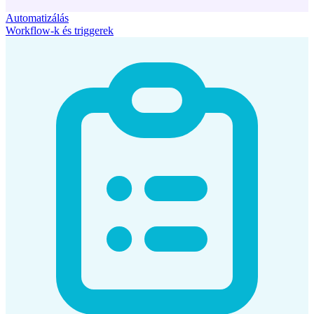
Automatizálás
Workflow-k és triggerek