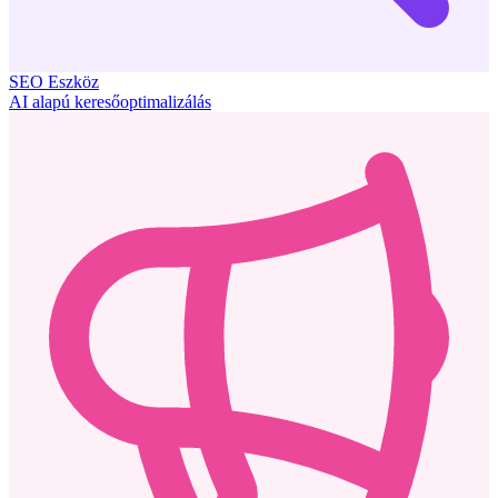
SEO Eszköz
AI alapú keresőoptimalizálás