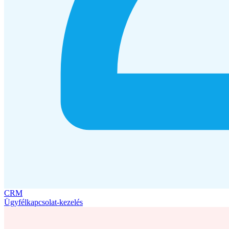
CRM
Ügyfélkapcsolat-kezelés